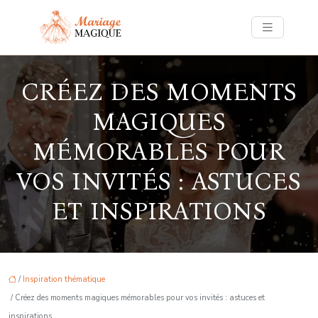
CRÉEZ DES MOMENTS
MAGIQUES
MÉMORABLES POUR
VOS INVITÉS : ASTUCES
ET INSPIRATIONS
/
Inspiration thématique
/ Créez des moments magiques mémorables pour vos invités : astuces et
inspirations