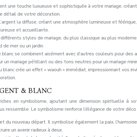
tent une touche luxueuse et sophistiquée à votre mariage, créan
e détail de votre décoration.
 l’argent la diffuse, créant une atmosphère lumineuse et féérique
eureuse et accueillante.
différents styles de mariage, du plus classique au plus moderne,
d de mer ou un jardin.
le blanc se combinent aisément avec d’autres couleurs pour des 
r un mariage pétillant ou des tons neutres pour un mariage mini
u blanc crée un effet « waouh » immédiat, impressionnant vos invi
oration.
GENT & BLANC
riches en symbolisme, ajoutant une dimension spirituelle à vo
ous ressemble. Le symbolisme renforce l’élégance de votre déco
et du nouveau départ. Il symbolise également la paix, l’harmonie e
uire un avenir radieux à deux.