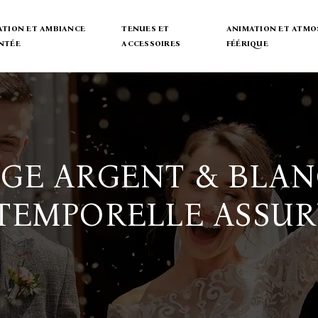
TION ET AMBIANCE
TENUES ET
ANIMATION ET ATMO
NTÉE
ACCESSOIRES
FÉÉRIQUE
GE ARGENT & BLAN
TEMPORELLE ASSUR