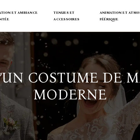
TION ET AMBIANCE
TENUES ET
ANIMATION ET ATMO
NTÉE
ACCESSOIRES
FÉÉRIQUE
’UN COSTUME DE M
MODERNE