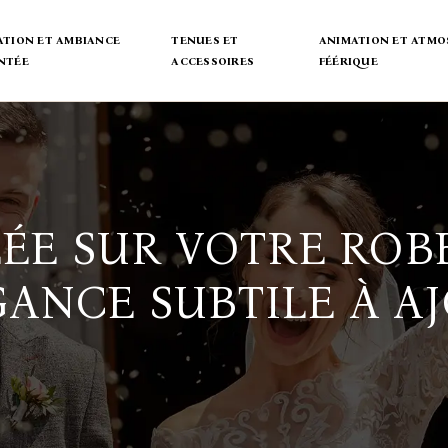
TION ET AMBIANCE
TENUES ET
ANIMATION ET ATMO
NTÉE
ACCESSOIRES
FÉÉRIQUE
ÉE SUR VOTRE ROB
GANCE SUBTILE À A