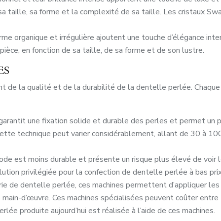
n sa taille, sa forme et la complexité de sa taille. Les cristaux
orme organique et irrégulière ajoutent une touche d’élégance int
ièce, en fonction de sa taille, de sa forme et de son lustre.
ES
t de la qualité et de la durabilité de la dentelle perlée. Cha
arantit une fixation solide et durable des perles et permet un 
tte technique peut varier considérablement, allant de 30 à 100 
ode est moins durable et présente un risque plus élevé de voir 
ion privilégiée pour la confection de dentelle perlée à bas prix, 
érie de dentelle perlée, ces machines permettent d’appliquer les
 main-d’œuvre. Ces machines spécialisées peuvent coûter entre
rlée produite aujourd’hui est réalisée à l’aide de ces machines.