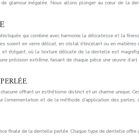
 de glamour inégalée. Nous allons plonger au cœur de la dente
E
istiquée qui combine avec harmonie la délicatesse et la finesse 
lles soient en verre délicat, en cristal étincelant ou en matièr
né et élégant, où la texture délicate de la dentelle est magnif
t une précision extrême, faisant de chaque pièce une œuvre d’art
 PERLÉE
, chacune offrant un esthétisme distinct et un charme unique. C
 l’ornementation et de la méthode d’application des perles, q
ce finale de la dentelle perlée. Chaque type de dentelle offre u