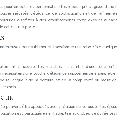
es pour embellir et personnaliser les robes, qu’il s’agisse d’un
ouche inégalée d’élégance, de sophistication et de raffineme
s bordures discrètes à des empiècements complexes et audacieu
e celle qui la porte.
ES
ingénieuses pour sublimer et transformer une robe. Voici quelque
tement l’encolure, les manches ou l’ourlet d’une robe, créan
i nécessitent une touche d’élégance supplémentaire sans être t
de la longueur de la bordure et de la complexité du motif dé
 de choix.
MOUR
 peuvent être appliqués avec précision sur le buste, les épaules
pplication est particulièrement adaptée aux robes de soirée le