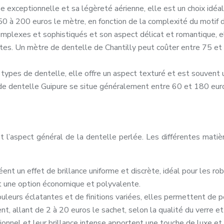
 exceptionnelle et sa légèreté aérienne, elle est un choix idéa
50 à 200 euros le mètre, en fonction de la complexité du motif dé
complexes et sophistiqués et son aspect délicat et romantique, 
tes. Un mètre de dentelle de Chantilly peut coûter entre 75 et 
types de dentelle, elle offre un aspect texturé et est souvent ut
de dentelle Guipure se situe généralement entre 60 et 180 euros,
et l’aspect général de la dentelle perlée. Les différentes matiè
réent un effet de brillance uniforme et discrète, idéal pour les 
it une option économique et polyvalente.
eurs éclatantes et de finitions variées, elles permettent de pe
t, allant de 2 à 20 euros le sachet, selon la qualité du verre et 
ionnel et leur brillance intense apportent une touche de luxe et