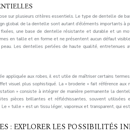
ENTIELLES
pose sur plusieurs critères essentiels. Le type de dentelle de ba
esign global de la dentelle sont autant d’éléments importants à
t fixées, une base de dentelle résistante et durable et un mo
rmes en taille et en forme et ne présentent aucun défaut visibl
la peau. Les dentelles perlées de haute qualité, entretenues 
 appliquée aux robes, il est utile de maîtriser certains termes 
fet visuel plus sophistiqué. La « broderie » fait référence aux
ustation » consiste à intégrer de manière permanente la dentell
tes pièces brillantes et réfléchissantes, souvent utilisée
Le « tulle » est un tissu léger, vaporeux et transparent, qui e
S : EXPLORER LES POSSIBILITÉS IN