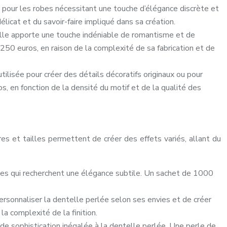
l pour les robes nécessitant une touche d’élégance discrète et
licat et du savoir-faire impliqué dans sa création.
elle apporte une touche indéniable de romantisme et de
250 euros, en raison de la complexité de sa fabrication et de
ilisée pour créer des détails décoratifs originaux ou pour
 en fonction de la densité du motif et de la qualité des
res et tailles permettent de créer des effets variés, allant du
robes qui recherchent une élégance subtile. Un sachet de 1000
rsonnaliser la dentelle perlée selon ses envies et de créer
la complexité de la finition.
 de sophistication inégalée à la dentelle perlée. Une perle de