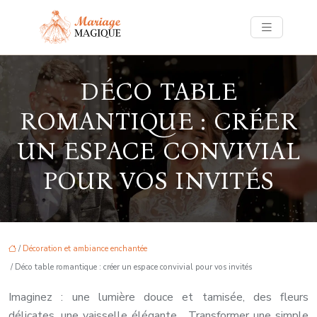
DÉCO TABLE
ROMANTIQUE : CRÉER
UN ESPACE CONVIVIAL
POUR VOS INVITÉS
/
Décoration et ambiance enchantée
/ Déco table romantique : créer un espace convivial pour vos invités
Imaginez : une lumière douce et tamisée, des fleurs
délicates, une vaisselle élégante… Transformer une simple